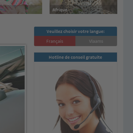
Afrique
Veuillez choisir votre langue:
Français
Vlaams
Hotline de conseil gratuite