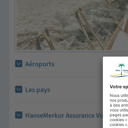
Aéroports
Les pays
HanseMerkur Assurance Voyage