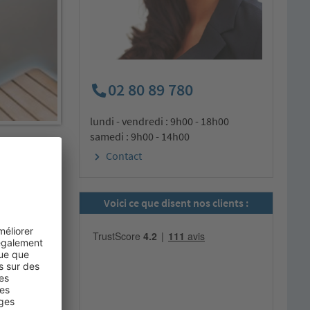
02 80 89 780
lundi - vendredi : 9h00 - 18h00
samedi : 9h00 - 14h00
Contact
Voici ce que disent nos clients :