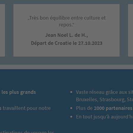
„Très bon équilibre entre culture et
repos.“
Jean Noel L. de H.,
Départ de Croatie le 27.10.2023
i
les plus grands
Vaste réseau grâce aux s
Bruxelles, Strasbourg, S
s
travaillent pour notre
Plus de
2000 partenaires
En tout jusqu’à aujourd’h
stinations de voyage les