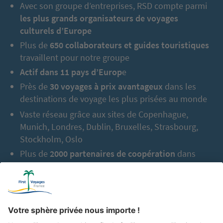
Avec son groupe d’entreprises, RSD compte parmi
les plus grands organisateurs de voyages
culturels d’Europe
Plus de
650 collaborateurs et guides touristiques
travaillent pour notre groupe
Actif dans 11 pays d’Europ
e
Près de
30 voyages à prix avantageux
dans les
destinations de voyage les plus prisées au monde
Vaste réseau grâce aux sites de Copenhague,
Munich, Londres, Dublin, Bruxelles, Strasbourg,
Stockholm, Oslo
Plus de
2000 partenaires de coopération
dans
l’Europe entière
En tout jusqu’à aujourd’hui :
2,5 millions de
vacanciers