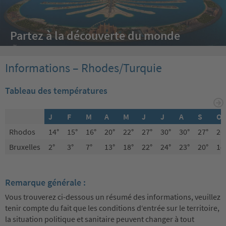
Partez à la découverte du monde
Informations – Rhodes/Turquie
Tableau des températures
J
F
M
A
M
J
J
A
S
O
Rhodos
14°
15°
16°
20°
22°
27°
30°
30°
27°
26
Bruxelles
2°
3°
7°
13°
18°
22°
24°
23°
20°
14
Remarque générale :
Vous trouverez ci-dessous un résumé des informations, veuillez
tenir compte du fait que les conditions d‘entrée sur le territoire,
la situation politique et sanitaire peuvent changer à tout