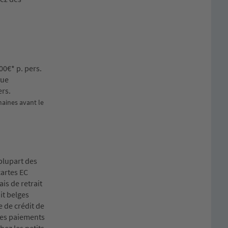
00€* p. pers.
vue
ers.
maines avant le
plupart des
cartes EC
is de retrait
it belges
e de crédit de
 des paiements