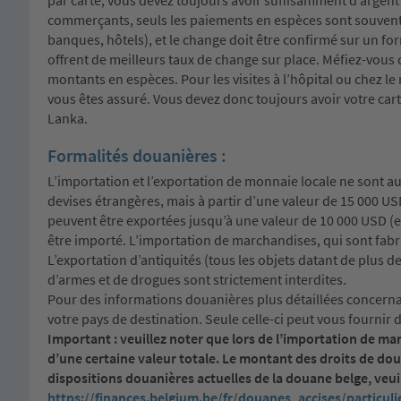
par carte, vous devez toujours avoir suffisamment d’argent l
commerçants, seuls les paiements en espèces sont souvent 
banques, hôtels), et le change doit être confirmé sur un form
offrent de meilleurs taux de change sur place. Méfiez-vous 
montants en espèces. Pour les visites à l’hôpital ou chez l
vous êtes assuré. Vous devez donc toujours avoir votre cart
Lanka.
Formalités douanières :
L’importation et l’exportation de monnaie locale ne sont aut
devises étrangères, mais à partir d’une valeur de 15 000 USD
peuvent être exportées jusqu’à une valeur de 10 000 USD (env
être importé. L’importation de marchandises, qui sont fabri
L’exportation d’antiquités (tous les objets datant de plus d
d’armes et de drogues sont strictement interdites.
Pour des informations douanières plus détaillées concerna
votre pays de destination. Seule celle-ci peut vous fourni
Important : veuillez noter que lors de l’importation de m
d’une certaine valeur totale. Le montant des droits de do
dispositions douanières actuelles de la douane belge, veuil
https://finances.belgium.be/fr/douanes_accises/particuli