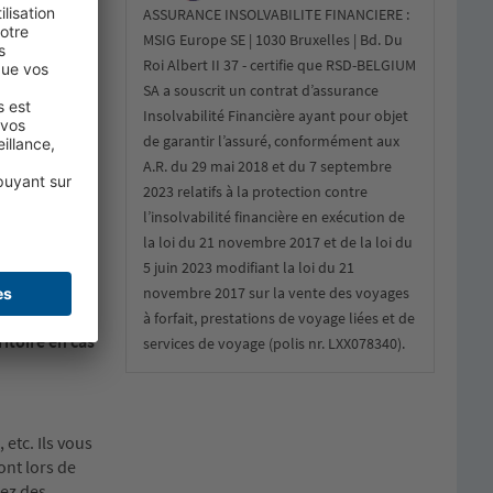
ASSURANCE INSOLVABILITE FINANCIERE :
n
MSIG Europe SE | 1030 Bruxelles | Bd. Du
ement les
Roi Albert II 37 - certifie que RSD-BELGIUM
SA a souscrit un contrat d’assurance
ns les
Insolvabilité Financière ayant pour objet
tique et
de garantir l’assuré, conformément aux
A.R. du 29 mai 2018 et du 7 septembre
2023 relatifs à la protection contre
l’insolvabilité financière en exécution de
i Lanka. Un
la loi du 21 novembre 2017 et de la loi du
5 juin 2023 modifiant la loi du 21
est possible
novembre 2017 sur la vente des voyages
Sri Lanka.
à forfait, prestations de voyage liées et de
itoire en cas
services de voyage (polis nr. LXX078340).
 etc. Ils vous
ont lors de
rez des