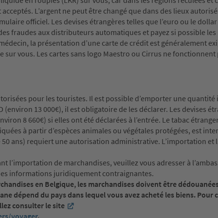
iquide en roupies (LKR) sur vous, car dans les régions reculées et c
acceptés. L’argent ne peut être changé que dans des lieux autorisé
ulaire officiel. Les devises étrangères telles que l’euro ou le dolla
des fraudes aux distributeurs automatiques et payez si possible les 
e médecin, la présentation d’une carte de crédit est généralement ex
e sur vous. Les cartes sans logo Maestro ou Cirrus ne fonctionnent 
orisées pour les touristes. Il est possible d’emporter une quantité i
 (environ 13 000€), il est obligatoire de les déclarer. Les devises é
iron 8 660€) si elles ont été déclarées à l’entrée. Le tabac étrange
quées à partir d’espèces animales ou végétales protégées, est inter
e 50 ans) requiert une autorisation administrative. L’importation et 
nt l’importation de marchandises, veuillez vous adresser à l’amba
r des informations juridiquement contraignantes.
archandises en Belgique, les marchandises doivent être dédouanées
uane dépend du pays dans lequel vous avez acheté les biens. Pour c
lez consulter le site
ers/voyager
.