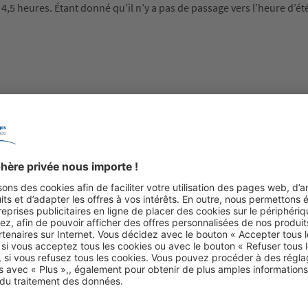
 4,5 heures. Étant donné qu’il n’y a pas de passage vers l’heure d’ét
oser l’indicatif du pays 0032 (+32). Pour des appels à partir de la B
icatif régional est supprimé.
du mépris religieux sont sanctionnés par la police, notamment par
ire photographier en tournant le dos à une statue de Bouddha. Des ph
r de lourdes sanctions, voire la prison. Il est interdit de photogra
giriya. Le non-respect de cette interdiction peut entraîner de lourd
és de police sri-lankaises. Il est également interdit de photographier
emples sans se couvrir les épaules et sans porter de pantalon ou de ju