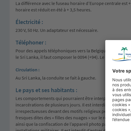
La différence avec le fuseau horaire d’Europe centrale est +
horaire est réduit en été à + 3,5 heures.
Électricité :
230 V, 50 Hz. Un adaptateur est nécessaire.
Téléphoner :
Pour des appels téléphoniques vers la Belgique, il faut comp
le Sri Lanka, il faut composer le 0094 (+94). Le zéro de l’ind
Circulation :
Au Sri Lanka, la conduite se fait à gauche.
Le pays et ses habitants :
Les comportements qui pourraient être interprétés comme 
incarcérations de plusieurs jours. Il est interdit de se fa
irrespectueuses devant des motifs religieux peuvent entraîne
fresques dites des « filles des nuages » sur le rocher de Si
ainsi que la confiscation de l’appareil photo par les autorit
installations militaires. Il est interdit d’entrer dans les t