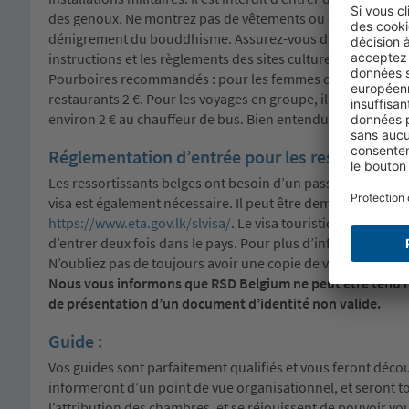
des genoux. Ne montrez pas de vêtements ou de tatouages 
dénigrement du bouddhisme. Assurez-vous de pouvoir pre
instructions et les règlements des sites culturels sri-lankais
Pourboires recommandés : pour les femmes de chambre et l
restaurants 2 €. Pour les voyages en groupe, il est recomm
environ 2 € au chauffeur de bus. Bien entendu, chacun est 
Réglementation d’entrée pour les ressortissants
Les ressortissants belges ont besoin d’un passeport valide
visa est également nécessaire. Il peut être demandé à l’avanc
https://www.eta.gov.lk/slvisa/
. Le visa touristique autoris
d’entrer deux fois dans le pays. Pour plus d’informations su
N’oubliez pas de toujours avoir une copie de votre visa sur
Nous vous informons que RSD Belgium ne peut être tenu re
de présentation d’un document d’identité non valide.
Guide :
Vos guides sont parfaitement qualifiés et vous feront découvri
informeront d’un point de vue organisationnel, et seront tou
l’attribution des chambres, et se réjouissent de pouvoir vo