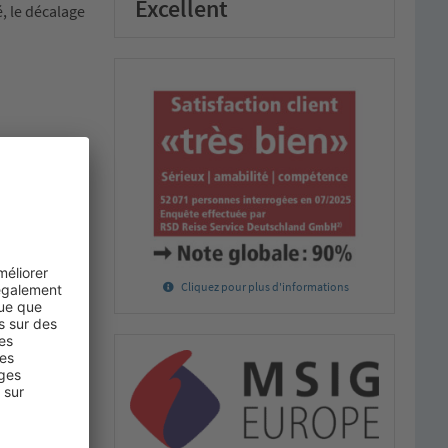
Excellent
é, le décalage
elgique vers
Cliquez pour plus d'informations
 des
otos
phier les
es amendes
 les
pe au-dessus