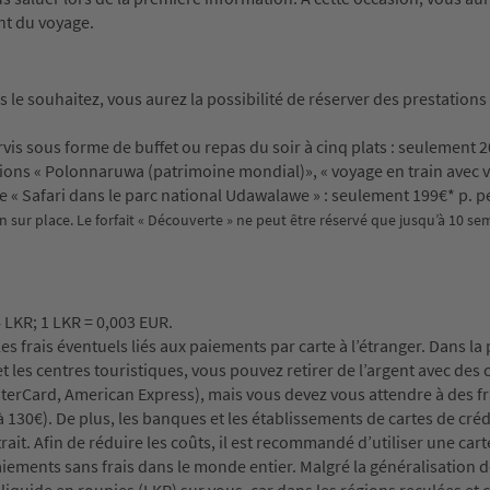
nt du voyage.
 le souhaitez, vous aurez la possibilité de réserver des prestations
vis sous forme de buffet ou repas du soir à cinq plats : seulement 2
sions « Polonnaruwa (patrimoine mondial)», « voyage en train avec 
e « Safari dans le parc national Udawalawe » : seulement 199€* p. p
on sur place. Le forfait « Découverte » ne peut être réservé que jusqu’à 10 se
4 LKR; 1 LKR = 0,003 EUR.
 frais éventuels liés aux paiements par carte à l’étranger. Dans la 
et les centres touristiques, vous pouvez retirer de l’argent avec des 
sterCard, American Express), mais vous devez vous attendre à des fra
à 130€). De plus, les banques et les établissements de cartes de créd
rait. Afin de réduire les coûts, il est recommandé d’utiliser une cart
paiements sans frais dans le monde entier. Malgré la généralisation