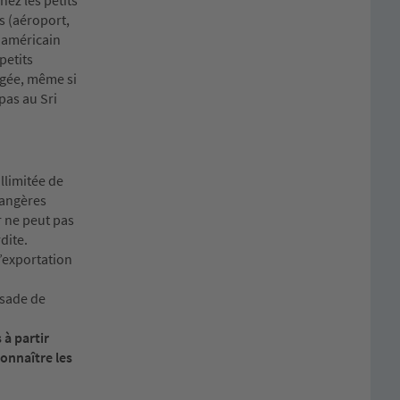
hez les petits
s (aéroport,
r américain
petits
igée, même si
pas au Sri
llimitée de
trangères
r ne peut pas
dite.
l’exportation
ssade de
 à partir
onnaître les