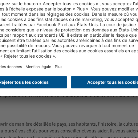
avec des motifs bouddhistes, car ils peuvent être perçus comme u
ndre des photos ou demandez la permission. Respectez impérativ
.
es accompagnateurs de bus 1,50 € par jour et par personne, et da
andé de donner environ 4€ par jour et par personne au guide touris
libre de donner ou non un pourboire et d’en fixer le montant.
 de nationalité belge :
 au moins six mois après la date de départ prévue pour entrer au Sr
e en ligne sur le site web de l’Electronic Travel Authority (ETA) :
e des séjours d’une durée maximale de 30 jours, pendant lesquels il 
r la demande de visa, veuillez consulter le site web.
 vous. Autres nationalités : se renseigner auprés de l’ambassade du 
sponsable en cas de refus d’embarquement ou d’entrée sur le terr
r de manière détaillée le pays, ses habitants, l’histoire, la culture,
jours à vos côtés pour vous conseiller et vous aider. Ils vous aider
us saluer lors de la première information. A cette occasion, vous au