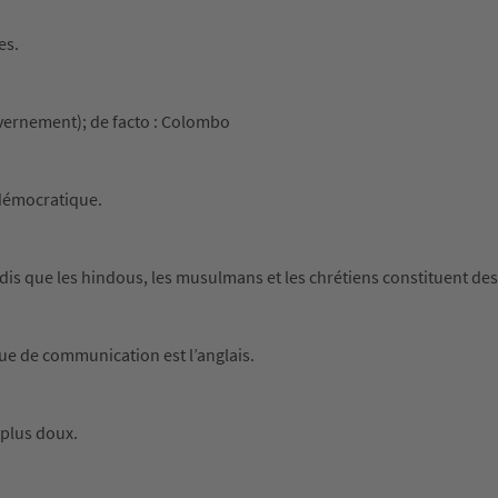
es.
uvernement); de facto : Colombo
 démocratique.
s que les hindous, les musulmans et les chrétiens constituent des
ngue de communication est l’anglais.
 plus doux.