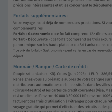
précisions intéressantes et utiles concernant le dérouleme
Forfaits supplémentaires :
Votre voyage inclut déjà de nombreuses prestations. Si vous
complémentaires :
Forfait « Gastronomie » :
ce forfait comprend 12× dîners ser
Forfait « Découverte » :
ce forfait comprend les trois excur
panoramique sur les hauts plateaux du Sri Lanka » ainsi qu
* Le prix du forfait « Gastronomie » peut varier en cas de réservati
départ.
Monnaie / Banque / Carte de crédit :
Roupie sri-lankaise (LKR). Cours (juin 2026) : 1 EUR = 386,5
Renseignez-vous au préalable auprès de votre banque sur les
distributeurs automatiques de billets situés dans les villes 
(Cirrus/Maestro) et les cartes de crédit courantes (Visa, Ma
et à une limite d’environ 40 000 à 50 000 LKR (environ 100€ 
facturent des frais d’utilisation à l’étranger pour chaque ret
voyage gratuite qui permet d’effectuer des retraits et des 