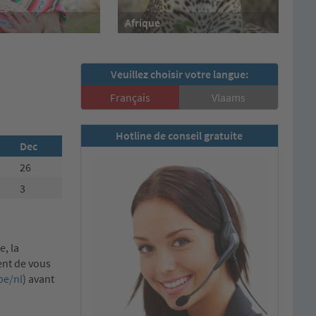
Afrique
Veuillez choisir votre langue:
Français
Vlaams
Hotline de conseil gratuite
Dec
26
3
e, la
ent de vous
be/nl
) avant