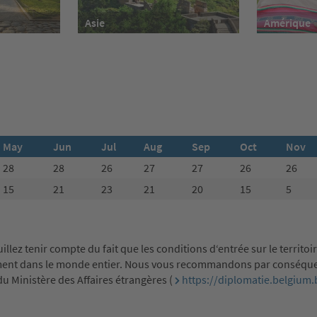
Asie
Amérique
May
Jun
Jul
Aug
Sep
Oct
Nov
28
28
26
27
27
26
26
15
21
23
21
20
15
5
ez tenir compte du fait que les conditions d‘entrée sur le territoir
moment dans le monde entier. Nous vous recommandons par conséqu
du Ministère des Affaires étrangères (
https://diplomatie.belgium.