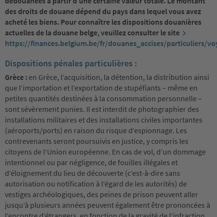
dédouanées à partir d’une certaine valeur totale. Le montant
des droits de douane dépend du pays dans lequel vous avez
acheté les biens. Pour connaître les dispositions douanières
actuelles de la douane belge, veuillez consulter le site
https://finances.belgium.be/fr/douanes_accises/particuliers/vo
Dispositions pénales particulières :
Grèce :
en Grèce, l‘acquisition, la détention, la distribution ainsi
que l‘importation et l‘exportation de stupéfiants – même en
petites quantités destinées à la consommation personnelle –
sont sévèrement punies. Il est interdit de photographier des
installations militaires et des installations civiles importantes
(aéroports/ports) en raison du risque d‘espionnage. Les
contrevenants seront poursuivis en justice, y compris les
citoyens de l‘Union européenne. En cas de vol, d‘un dommage
intentionnel ou par négligence, de fouilles illégales et
d‘éloignement du lieu de découverte (c‘est-à-dire sans
autorisation ou notification à l‘égard de les autorités) de
vestiges archéologiques, des peines de prison peuvent aller
jusqu‘à plusieurs années peuvent également être prononcées à
l‘encontre d‘étrangers, en fonction de la gravité de l‘infraction.