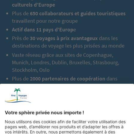
culturels d’Europe
Plus de
650 collaborateurs et guides touristiques
travaillent pour notre groupe
Actif dans 11 pays d’Europ
e
Près de
30 voyages à prix avantageux
dans les
destinations de voyage les plus prisées au monde
Vaste réseau grâce aux sites de Copenhague,
Munich, Londres, Dublin, Bruxelles, Strasbourg,
Stockholm, Oslo
Plus de
2000 partenaires de coopération
dans
l’Europe entière
En tout jusqu’à aujourd’hui :
2,5 millions de
vacanciers