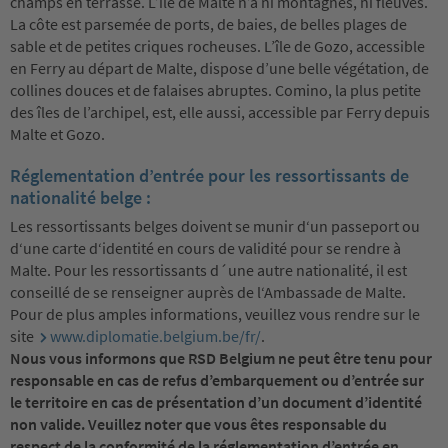
champs en terrasse. L’île de Malte n’a ni montagnes, ni fleuves.
La côte est parsemée de ports, de baies, de belles plages de
sable et de petites criques rocheuses. L’île de Gozo, accessible
en Ferry au départ de Malte, dispose d’une belle végétation, de
collines douces et de falaises abruptes. Comino, la plus petite
des îles de l’archipel, est, elle aussi, accessible par Ferry depuis
Malte et Gozo.
Réglementation d’entrée pour les ressortissants de
nationalité belge :
Les ressortissants belges doivent se munir d‘un passeport ou
d‘une carte d‘identité en cours de validité pour se rendre à
Malte. Pour les ressortissants d´une autre nationalité, il est
conseillé de se renseigner auprès de l‘Ambassade de Malte.
Pour de plus amples informations, veuillez vous rendre sur le
site
www.diplomatie.belgium.be/fr/
.
Nous vous informons que RSD Belgium ne peut être tenu pour
responsable en cas de refus d’embarquement ou d’entrée sur
le territoire en cas de présentation d’un document d’identité
non valide. Veuillez noter que vous êtes responsable du
respect de la conformité de la réglementation d’entrée en