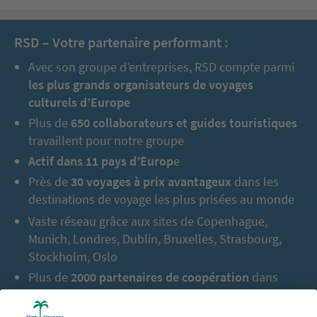
RSD – Votre partenaire performant :
Avec son groupe d’entreprises, RSD compte parmi
les plus grands organisateurs de voyages
culturels d’Europe
Plus de
650 collaborateurs et guides touristiques
travaillent pour notre groupe
Actif dans 11 pays d’Europ
e
Près de
30 voyages à prix avantageux
dans les
destinations de voyage les plus prisées au monde
Vaste réseau grâce aux sites de Copenhague,
Munich, Londres, Dublin, Bruxelles, Strasbourg,
Stockholm, Oslo
Plus de
2000 partenaires de coopération
dans
l’Europe entière
En tout jusqu’à aujourd’hui :
2,5 millions de