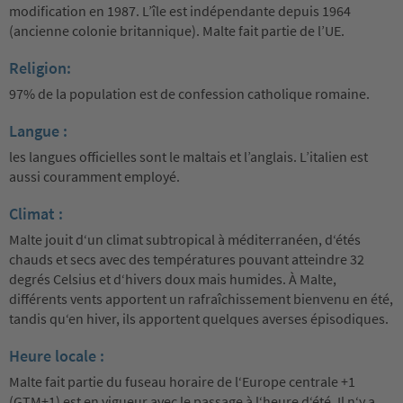
modification en 1987. L’île est indépendante depuis 1964
(ancienne colonie britannique). Malte fait partie de l’UE.
Religion:
97% de la population est de confession catholique romaine.
Langue :
les langues officielles sont le maltais et l’anglais. L’italien est
aussi couramment employé.
Climat :
Malte jouit d‘un climat subtropical à méditerranéen, d‘étés
chauds et secs avec des températures pouvant atteindre 32
degrés Celsius et d‘hivers doux mais humides. À Malte,
différents vents apportent un rafraîchissement bienvenu en été,
tandis qu‘en hiver, ils apportent quelques averses épisodiques.
Heure locale :
Malte fait partie du fuseau horaire de l‘Europe centrale +1
(GTM+1) est en vigueur avec le passage à l‘heure d‘été. Il n‘y a