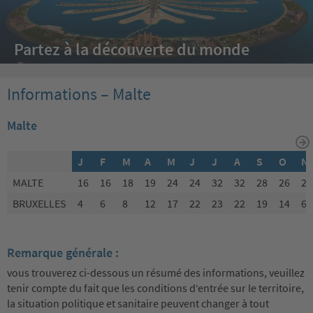
Partez à la découverte du monde
Informations – Malte
Malte
J
F
M
A
M
J
J
A
S
O
N
MALTE
16
16
18
19
24
24
32
32
28
26
22
BRUXELLES
4
6
8
12
17
22
23
22
19
14
6
Remarque générale :
vous trouverez ci-dessous un résumé des informations, veuillez
tenir compte du fait que les conditions d‘entrée sur le territoire,
la situation politique et sanitaire peuvent changer à tout