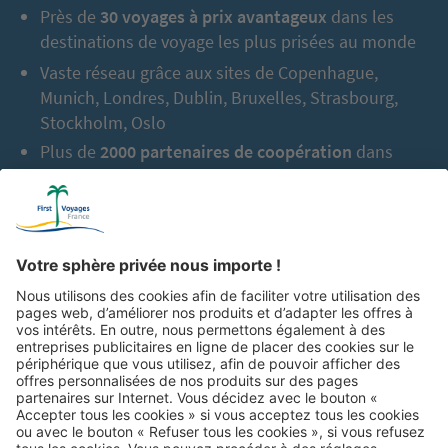
Près de
30 voyages à prix avantageux
dans les
destinations de voyage les plus prisées au monde
Vaste réseau grâce aux sites de Copenhague,
Munich, Londres, Dublin, Bruxelles, Strasbourg,
Stockholm, Oslo
Plus de
2000 partenaires de coopération
dans
l’Europe entière
En tout jusqu’à aujourd’hui :
2,5 millions de
vacanciers