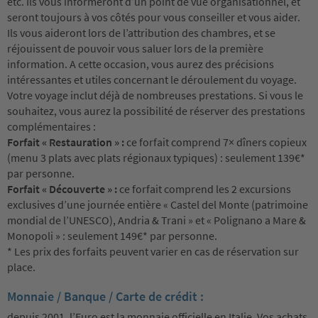
etc. Ils vous informeront d’un point de vue organisationnel, et
seront toujours à vos côtés pour vous conseiller et vous aider.
Ils vous aideront lors de l’attribution des chambres, et se
réjouissent de pouvoir vous saluer lors de la première
information. A cette occasion, vous aurez des précisions
intéressantes et utiles concernant le déroulement du voyage.
Votre voyage inclut déjà de nombreuses prestations. Si vous le
souhaitez, vous aurez la possibilité de réserver des prestations
complémentaires :
Forfait « Restauration » :
ce forfait comprend 7× dîners copieux
(menu 3 plats avec plats régionaux typiques) : seulement 139€*
par personne.
Forfait « Découverte » :
ce forfait comprend les 2 excursions
exclusives d’une journée entière « Castel del Monte (patrimoine
mondial de l’UNESCO), Andria & Trani » et « Polignano a Mare &
Monopoli » : seulement 149€* par personne.
* Les prix des forfaits peuvent varier en cas de réservation sur
place.
Monnaie / Banque / Carte de crédit :
depuis 2001, l’Euro est la monnaie officielle en Italie. Vos achats