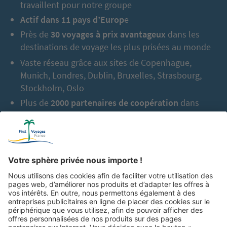
travaillent pour notre groupe
Actif dans 11 pays d’Europ
e
Près de
30 voyages à prix avantageux
dans les
destinations de voyage les plus prisées au monde
Vaste réseau grâce aux sites de Copenhague,
Munich, Londres, Dublin, Bruxelles, Strasbourg,
Stockholm, Oslo
Plus de
2000 partenaires de coopération
dans
l’Europe entière
En tout jusqu’à aujourd’hui :
2,5 millions de
vacanciers