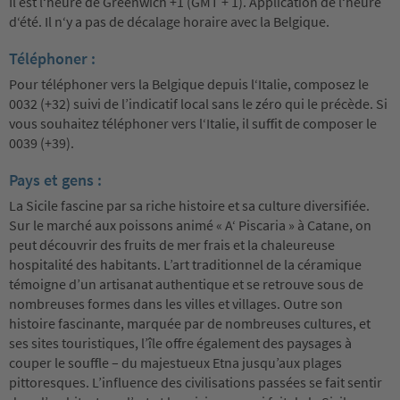
Il est l‘heure de Greenwich +1 (GMT + 1). Application de l‘heure
d‘été. Il n‘y a pas de décalage horaire avec la Belgique.
Téléphoner :
Pour téléphoner vers la Belgique depuis l‘Italie, composez le
0032 (+32) suivi de l’indicatif local sans le zéro qui le précède. Si
vous souhaitez téléphoner vers l‘Italie, il suffit de composer le
0039 (+39).
Pays et gens :
La Sicile fascine par sa riche histoire et sa culture diversifiée.
Sur le marché aux poissons animé « A‘ Piscaria » à Catane, on
peut découvrir des fruits de mer frais et la chaleureuse
hospitalité des habitants. L’art traditionnel de la céramique
témoigne d’un artisanat authentique et se retrouve sous de
nombreuses formes dans les villes et villages. Outre son
histoire fascinante, marquée par de nombreuses cultures, et
ses sites touristiques, l’île offre également des paysages à
couper le souffle – du majestueux Etna jusqu’aux plages
pittoresques. L’influence des civilisations passées se fait sentir