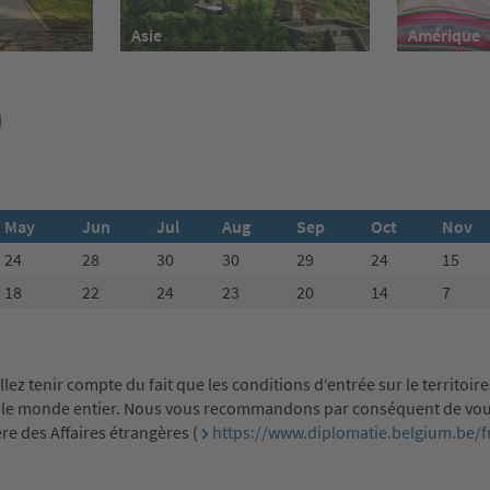
Asie
Amérique
)
May
Jun
Jul
Aug
Sep
Oct
Nov
24
28
30
30
29
24
15
18
22
24
23
20
14
7
z tenir compte du fait que les conditions d‘entrée sur le territoire,
ns le monde entier. Nous vous recommandons par conséquent de vo
re des Affaires étrangères (
https://www.diplomatie.belgium.be/f