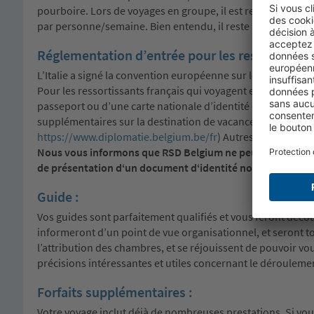
pourboire. Lors de voyages en groupe, il est recommandé 
par personne/semaine. Bien entendu, il reste à chacun de d
Réglementation d’entrée pour les ressortissants
L’Italie a signé la convention européenne sur le contrôle 
Pour les ressortissants français qui voyagent en Italie, auc
passeport ou d’une carte nationale d’identité en cours de v
supplémentaires sur la destination de vacances sur le site i
https://www.diplomatie.belgium.be/fr
) Autres nationalité
Nous vous informons que RSD Belgium ne peut être tenu re
de présentation d‘un document d‘identité non valide.
Guide :
Vos guides sont parfaitement qualifiés et vous feront découvri
informeront d’un point de vue organisationnel, et seront tou
l’attribution des chambres, et se réjouissent de pouvoir vo
précisions intéressantes et utiles concernant le dérouleme
Forfaits supplémentaires :
Votre voyage inclut déjà de nombreuses prestations. Si vous