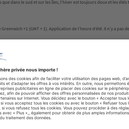
que dans le sud et sur les îles, l‘hiver est toujours doux et les étés
 de Greenwich +1 (GMT + 1). Application de l‘heure d‘été. Il n’y a pas 
 la forme d‘un courant alternatif livré dans une fréquence de 50 Hert
règle générale, vous n’avez pas besoin d’adaptateur (à l’exception 
0032 (+32) suivi de l’indicatif local sans le zéro qui le précède. Si 
039 (+39).
est d’usage de donner un pourboire. Comme en Amérique, il fait partie
connaissance de la prestation fournie. Pour la femme de chambre, 
nviron 8 % par addition sont courants. Dans les magasins, on ne d