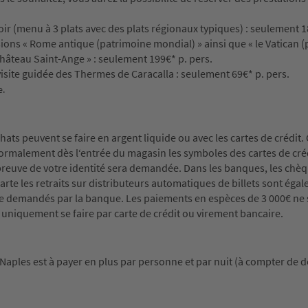
ir (menu à 3 plats avec des plats régionaux typiques) : seulement 1
ions « Rome antique (patrimoine mondial) » ainsi que « le Vatican 
 château Saint-Ange » : seulement 199€* p. pers.
 visite guidée des Thermes de Caracalla : seulement 69€* p. pers.
e.
achats peuvent se faire en argent liquide ou avec les cartes de crédit
ormalement dès l‘entrée du magasin les symboles des cartes de cré
e preuve de votre identité sera demandée. Dans les banques, les chè
arte les retraits sur distributeurs automatiques de billets sont éga
tre demandés par la banque. Les paiements en espèces de 3 000€ ne
 uniquement se faire par carte de crédit ou virement bancaire.
à Naples est à payer en plus par personne et par nuit (à compter de