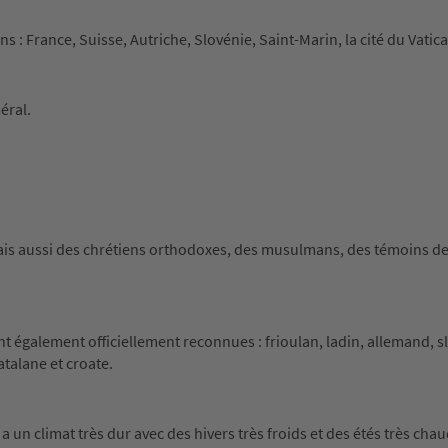
 : France, Suisse, Autriche, Slovénie, Saint-Marin, la cité du Vatica
éral.
ais aussi des chrétiens orthodoxes, des musulmans, des témoins d
sont également officiellement reconnues : frioulan, ladin, allemand, s
atalane et croate.
d a un climat très dur avec des hivers très froids et des étés très cha