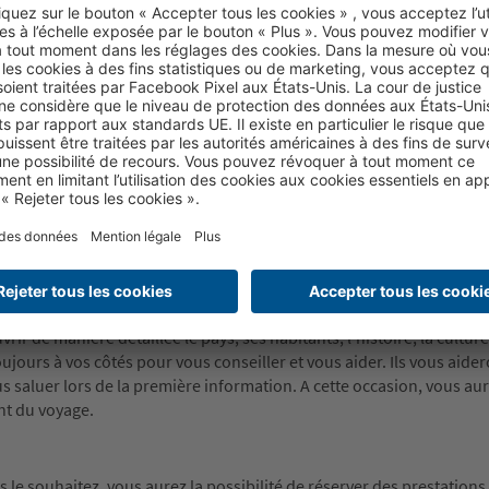
de donner au guide environ 10€ par personne/semaine, au chauffeu
écider s’il souhaite donner un pourboire et à quel montant.
 de nationalité belge :
de la circulation des personnes entre les États membres du 13 décem
un visa n’est nécessaire. Les ressortissants belges doivent se munir 
alidité. Par ailleurs, vous pouvez également obtenir des informatio
nternet du Ministère des Affaires étrangères (
s : Renseignez-vous auprès de l‘ambassade du Italie.
sponsable en cas de refus d‘embarquement ou d‘entrée sur le terr
r de manière détaillée le pays, ses habitants, l’histoire, la culture,
jours à vos côtés pour vous conseiller et vous aider. Ils vous aider
us saluer lors de la première information. A cette occasion, vous au
nt du voyage.
 le souhaitez, vous aurez la possibilité de réserver des prestations