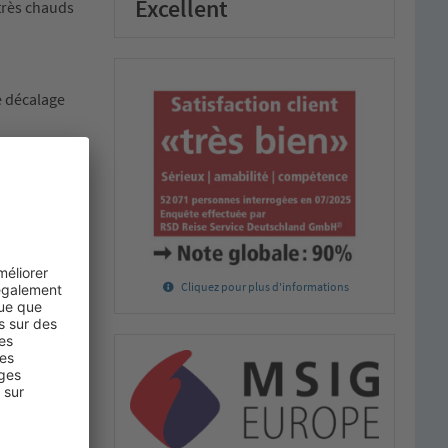
Excellent
 très chauds
de décalage
z. Les prises
des prises en
Cliquez pour plus d'informations
vous
 du revenu
on peut
onne pas de