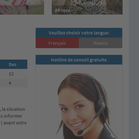
Afrique
Veuillez choisir votre langue:
Français
Vlaams
Hotline de conseil gratuite
Dec
12
4
 la situation
us informer
r
) avant votre