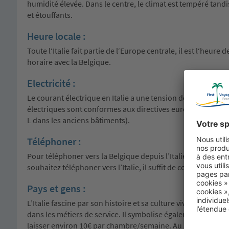
humidité élevée. Dans le centre, le climat est tempéré tandis 
et étouffants.
Heure locale :
Toute l‘Italie fait partie de l‘Europe centrale, il est l‘heure
horaire avec la Belgique.
Electricité :
Le courant électrique en Italie a une tension de 230 V, sous
électriques sont conformes aux directives européennes. En 
L dans les anciens bâtiments).
Téléphoner :
Pour téléphoner vers la Belgique depuis l’Italie, composez le 
souhaitez téléphoner vers l’Italie, il suffit de composer le 0
Pays et gens :
L’Italie fascine par son histoire et sa culture vivante. Il 
dans les métiers de service. Il symbolise également une re
laisser environ 10€ par chambre/semaine. Au restaurant, e