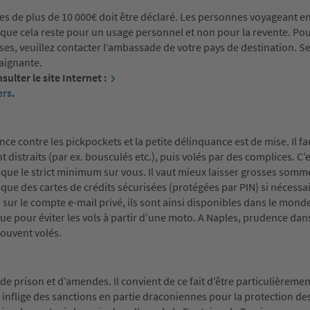
èces de plus de 10 000€ doit être déclaré. Les personnes voyageant e
que cela reste pour un usage personnel et non pour la revente. Pou
s, veuillez contacter l‘ambassade de votre pays de destination. Seu
aignante.
ulter le site Internet :
ers
.
ce contre les pickpockets et la petite délinquance est de mise. Il fau
ont distraits (par ex. bousculés etc.), puis volés par des complices. C’e
 que le strict minimum sur vous. Il vaut mieux laisser grosses somm
 que des cartes de crédits sécurisées (protégées par PIN) si nécessai
ur le compte e-mail privé, ils sont ainsi disponibles dans le monde
rue pour éviter les vols à partir d’une moto. A Naples, prudence dans
souvent volés.
s de prison et d’amendes. Il convient de ce fait d’être particulièreme
nflige des sanctions en partie draconiennes pour la protection de