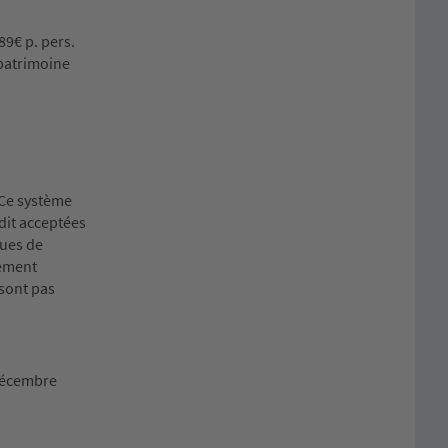
89€ p. pers.
(patrimoine
. Ce système
dit acceptées
ques de
lement
 sont pas
 décembre