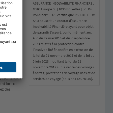
ASSURANCE INSOLVABILITE FINANCIERE :
r de bus 7€
MSIG Europe SE | 1030 Bruxelles | Bd. Du
Roi Albert II 37 - certifie que RSD-BELGIUM
SA a souscrit un contrat d’assurance
Insolvabilité Financière ayant pour objet
bre 1957.
de garantir l’assuré, conformément aux
d’un
ns
A.R. du 29 mai 2018 et du 7 septembre
2023 relatifs à la protection contre
l’insolvabilité financière en exécution de
itoire en cas
la loi du 21 novembre 2017 et de la loi du
5 juin 2023 modifiant la loi du 21
novembre 2017 sur la vente des voyages
à forfait, prestations de voyage liées et de
 etc. Ils vous
services de voyage (polis nr. LXX078340).
ont lors de
rez des