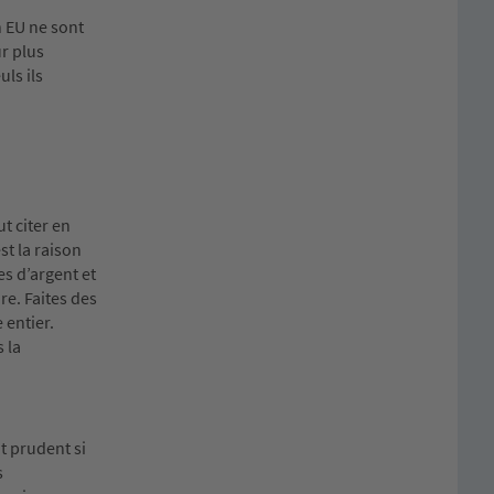
n EU ne sont
r plus
ls ils
t citer en
st la raison
es d’argent et
re. Faites des
 entier.
 la
nt prudent si
s