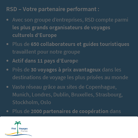
RSD – Votre partenaire performant :
Avec son groupe d’entreprises, RSD compte parmi
les plus grands organisateurs de voyages
culturels d’Europe
Plus de
650 collaborateurs et guides touristiques
travaillent pour notre groupe
Actif dans 11 pays d’Europ
e
Près de
30 voyages à prix avantageux
dans les
destinations de voyage les plus prisées au monde
Vaste réseau grâce aux sites de Copenhague,
Munich, Londres, Dublin, Bruxelles, Strasbourg,
Stockholm, Oslo
Plus de
2000 partenaires de coopération
dans
l’Europe entière
En tout jusqu’à aujourd’hui :
2,5 millions de
vacanciers