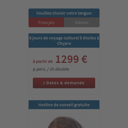
arrivée à Ercan et transfert à notre hôtel
étoilé
Veuillez choisir votre langue:
Français
Vlaams
8 jours de voyage culturel 5 étoiles à
Chypre
1299 €
à partir de
p.pers. / ch.double
Dates & demande
Hotline de conseil gratuite
Nous atterrissons à Ercan, dans la très belle partie nord de l’île.
Nous sommes attendus à l’aéroport par notre sympathique