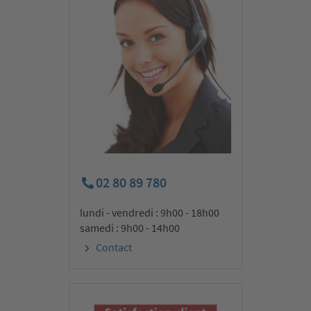
guide francophone et compétent. Nous partons ensemble dans
notre autocar moderne et climatisé vers notre hôtel étoilé dans
la région de Famagouste où nous passons les trois premières
nuits.
2ᵉ jour :
capitale Nicosie, l‘antique Salamine &
monastère de Saint-Barnabé – en l‘honneur de
l‘apôtre
02 80 89 780
lundi - vendredi : 9h00 - 18h00
samedi : 9h00 - 14h00
Contact