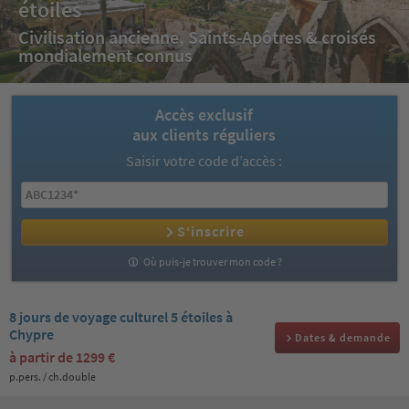
étoiles
Civilisation ancienne, Saints-Apôtres & croisés
mondialement connus
Accès exclusif
aux clients réguliers
Saisir votre code d’accès :
S‘inscrire
Où puis-je trouver mon code ?
8 jours de voyage culturel 5 étoiles à
Chypre
Dates & demande
à partir de
1299 €
p.pers. / ch.double