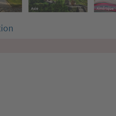
Asie
Amérique
tion