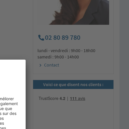
02 80 89 780
lundi - vendredi : 9h00 - 18h00
samedi : 9h00 - 14h00
Contact
Voici ce que disent nos clients :