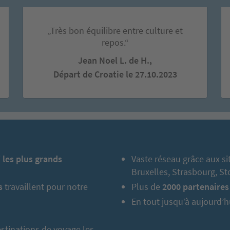
„Très bon équilibre entre culture et
repos.“
Jean Noel L. de H.,
Départ de Croatie le 27.10.2023
i
les plus grands
Vaste réseau grâce aux s
Bruxelles, Strasbourg, S
s
travaillent pour notre
Plus de
2000 partenaires
En tout jusqu’à aujourd’h
stinations de voyage les