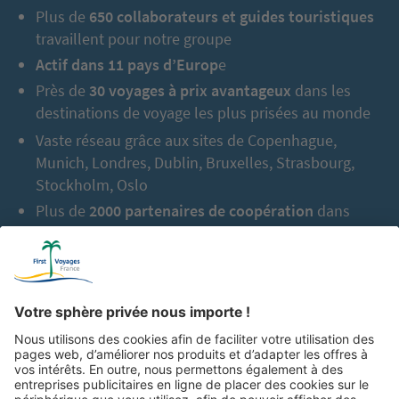
Plus de
650 collaborateurs et guides touristiques
travaillent pour notre groupe
Actif dans 11 pays d’Europ
e
Près de
30 voyages à prix avantageux
dans les
destinations de voyage les plus prisées au monde
Vaste réseau grâce aux sites de Copenhague,
Munich, Londres, Dublin, Bruxelles, Strasbourg,
Stockholm, Oslo
Plus de
2000 partenaires de coopération
dans
l’Europe entière
En tout jusqu’à aujourd’hui :
2,5 millions de
vacanciers