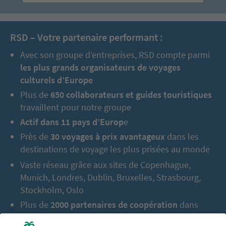
RSD – Votre partenaire performant :
Avec son groupe d’entreprises, RSD compte parmi
les plus grands organisateurs de voyages
culturels d’Europe
Plus de
650 collaborateurs et guides touristiques
travaillent pour notre groupe
Actif dans 11 pays d’Europ
e
Près de
30 voyages à prix avantageux
dans les
destinations de voyage les plus prisées au monde
Vaste réseau grâce aux sites de Copenhague,
Munich, Londres, Dublin, Bruxelles, Strasbourg,
Stockholm, Oslo
Plus de
2000 partenaires de coopération
dans
l’Europe entière