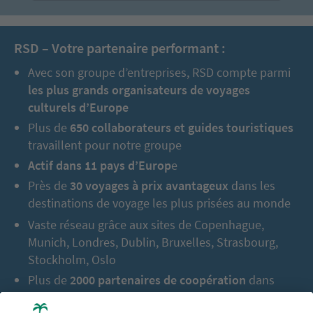
RSD – Votre partenaire performant :
Avec son groupe d’entreprises, RSD compte parmi
les plus grands organisateurs de voyages
culturels d’Europe
Plus de
650 collaborateurs et guides touristiques
travaillent pour notre groupe
Actif dans 11 pays d’Europ
e
Près de
30 voyages à prix avantageux
dans les
destinations de voyage les plus prisées au monde
Vaste réseau grâce aux sites de Copenhague,
Munich, Londres, Dublin, Bruxelles, Strasbourg,
Stockholm, Oslo
Plus de
2000 partenaires de coopération
dans
l’Europe entière